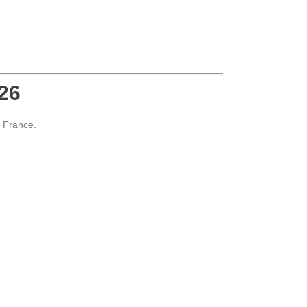
26
s France.