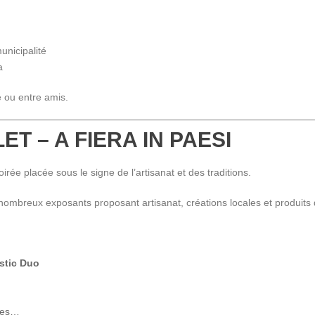
unicipalité
a
e ou entre amis.
LET – A FIERA IN PAESI
ée placée sous le signe de l’artisanat et des traditions.
 nombreux exposants proposant artisanat, créations locales et produits d
stic Duo
ises…