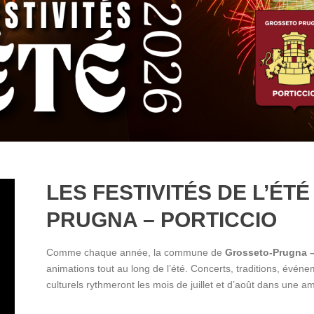
LES FESTIVITÉS DE L’ÉT
PRUGNA – PORTICCIO
Comme chaque année, la commune de
Grosseto-Prugna –
animations tout au long de l’été. Concerts, traditions, évén
culturels rythmeront les mois de juillet et d’août dans une am