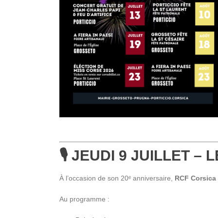
🎙️ JEUDI 9 JUILLET 
À l’occasion de son 20ᵉ anniversaire,
RCF Corsica
Au programme :