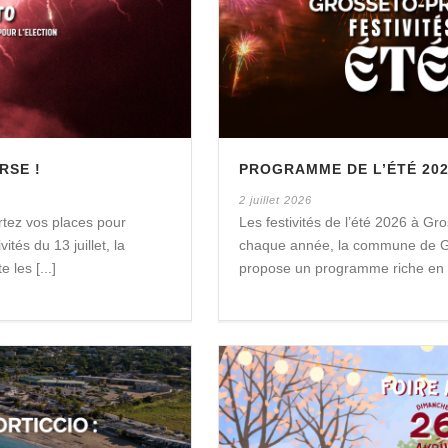
RSE !
PROGRAMME DE L’ÉTÉ 20
2 juillet 2026
ortez vos places pour
Les festivités de l’été 2026 à G
ités du 13 juillet, la
chaque année, la commune de Gr
les [...]
propose un programme riche en ani