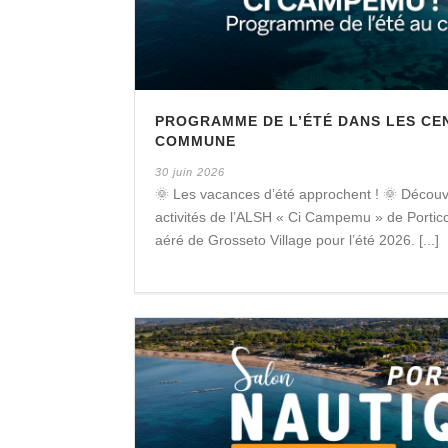
PROGRAMME DE L’ÉTÉ DANS LES CE
COMMUNE
30 juin 2026
🌞 Les vacances d’été approchent ! 🌞 Découv
activités de l’ALSH « Ci Campemu » de Porticc
aéré de Grosseto Village pour l’été 2026. [...]