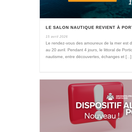
LE SALON NAUTIQUE REVIENT À PORT
15 avril 2026
Le rendez-vous des amoureux de la mer est de
au 20 avril. Pendant 4 jours, le littoral de Port
nautisme, entre découvertes, échanges et [...]