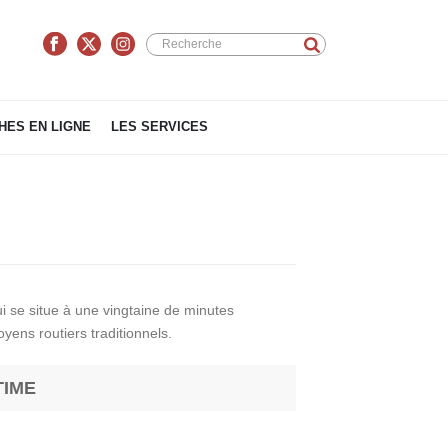
QUE
»
VENIR, CIRCULER ET STATIONNER À PORTICCIO
ES EN LIGNE
LES SERVICES
ui se situe à une vingtaine de minutes
yens routiers traditionnels.
TIME