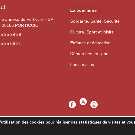
ct
La commune
rie annexe de Porticcio – BP
Solidarité, Santé, Sécurité
– 20166 PORTICCIO
Culture, Sport et loisirs
95 25 29 29
Enfance et éducation
95 25 06 21
Démarches en ligne
Les services
’utilisation des
cookies
pour
réaliser des statistiques de visites
et vou