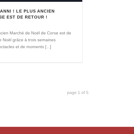
 ANNI ! LE PLUS ANCIEN
E EST DE RETOUR !
ncien Marché de Noël de Corse est de
e Noël grâce à trois semaines
ectacles et de moments [...]
page
1
of
5