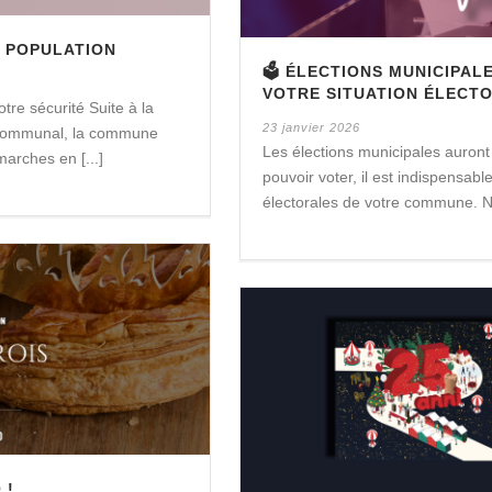
A POPULATION
🗳️ ÉLECTIONS MUNICIPAL
VOTRE SITUATION ÉLECTO
re sécurité Suite à la
23 janvier 2026
re communal, la commune
Les élections municipales auront
arches en [...]
pouvoir voter, il est indispensable 
électorales de votre commune. N’h
 !