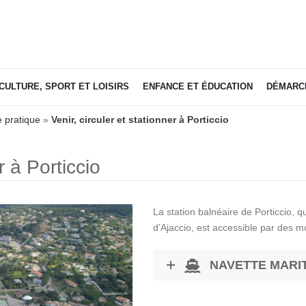
ONNER À PORTICCIO
COMMUNE DE GROSSETO-PRUGNA / PORTICCIO
»
MA VILLE PRATI
CULTURE, SPORT ET LOISIRS
ENFANCE ET ÉDUCATION
DÉMARCH
e pratique
»
Venir, circuler et stationner à Porticcio
r à Porticcio
La station balnéaire de Porticcio, q
d’Ajaccio, est accessible par des mo
NAVETTE MARI