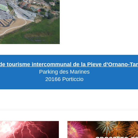
 de tourisme intercommunal de la Pieve
d’Ornano-Ta
Parking des Marines
20166 Porticcio