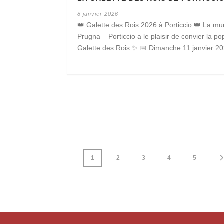
8 janvier 2026
👑 Galette des Rois 2026 à Porticcio 👑 La mun
Prugna – Porticcio a le plaisir de convier la pop
Galette des Rois ✨ 📅 Dimanche 11 janvier 2026
1
2
3
4
5