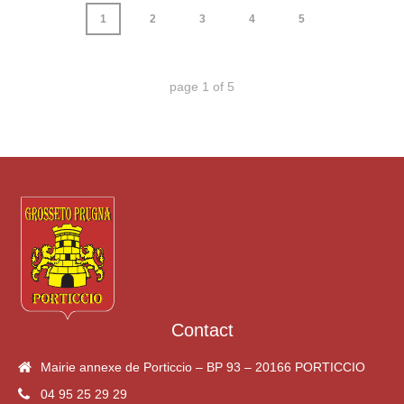
1
2
3
4
5
page
1
of
5
Contact
Mairie annexe de Porticcio – BP 93 – 20166 PORTICCIO
04 95 25 29 29